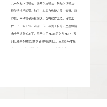
式為抬起步伐輸送、機動滾道輸送、抬起步伐輸送、
桁架機械手輸送。加工中心與自動線之間由滾道、翻
轉機、平轉機構連接輸送，含有維修工位、抽檢工
件、上下料工位、清潔工位、檢測工位等。生產線機
床全防護濕式加工，用于加工YN38系列及YNF40系
列缸體共5種機型的多品種機型加工，生產線每年生
產5500小時，設備利用率80%，年產量高達20萬
件，節拍76秒/件（含自動輸送上下料時間、加工時
間）。圖為云內生產現場。