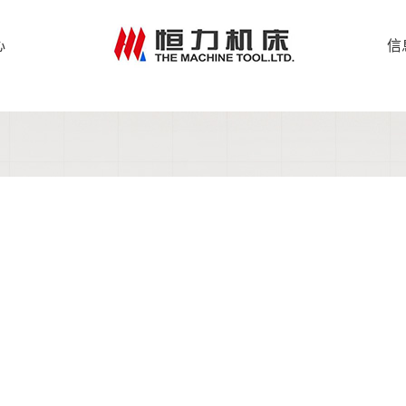
專用機床
心
信