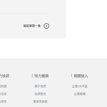
裝配車間一角
力快訊
恒力服務
相關接入
業新聞
關于我們
企業OA平臺
會信息
品牌歷史
企業郵箱
品發布
董事長致辭