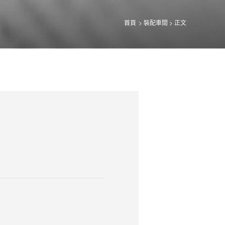
首頁
>
裝配車間
> 正文