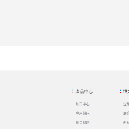
產品中心
恒
加工中心
企
專用機床
展
組合機床
新