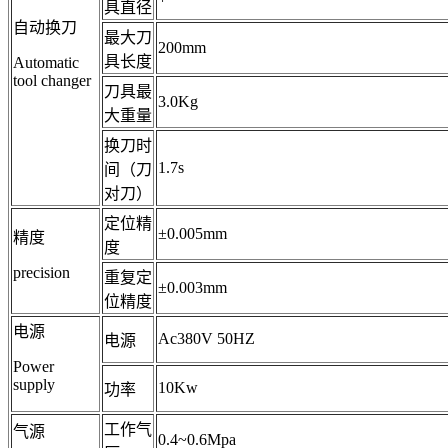
具直径
自动换刀
最大刀
200mm
具长度
Automatic
tool changer
刀具最
3.0Kg
大重量
换刀时
1.7s
间（刀
对刀）
定位精
±0.005mm
精度
度
precision
重复定
±0.003mm
位精度
电源
Ac380V 50HZ
电源
Power
supply
10Kw
功率
工作气
气源
0.4~0.6Mpa