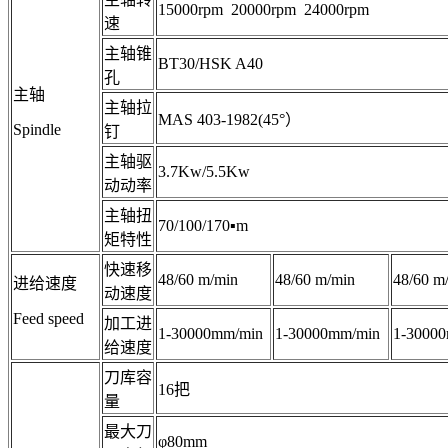
15000rpm 20000rpm 24000rpm
速
主轴锥
BT30/HSK A40
孔
主轴
主轴拉
MAS 403-1982(45°）
Spindle
钉
主轴驱
3.7Kw/5.5Kw
动动率
主轴扭
70/100/170▪m
矩特性
快速移
48/60 m/min
48/60 m/min
48/60 m
进给速度
动速度
Feed speed
加工进
1-30000mm/min
1-30000mm/min
1-3000
给速度
刀库容
16把
量
最大刀
φ80mm