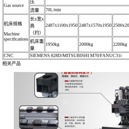
压
Gas source
70L/min
流量
长x宽x
机床规格
2487x1100x1950
2487x1570x1950
2500x2
高
（约）
Machine
specifications
机床重
1950kg
2000kg
2200kg
量
CNC
SIEMENS 828D/MITSUBISHI M70/FANUC31i
相关产品